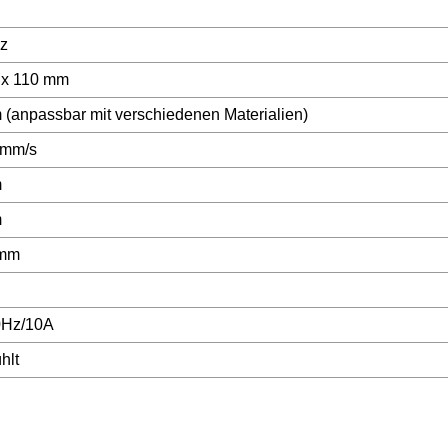
z
 x 110 mm
 (anpassbar mit verschiedenen Materialien)
 mm/s
m
m
 mm
0Hz/10A
hlt