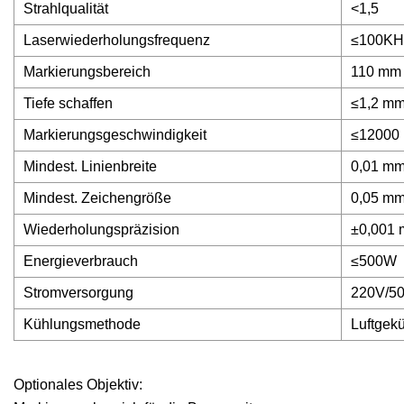
Strahlqualität
<1,5
Laserwiederholungsfrequenz
≤100KH
Markierungsbereich
110 mm
Tiefe schaffen
≤1,2 mm
Markierungsgeschwindigkeit
≤12000
Mindest. Linienbreite
0,01 m
Mindest. Zeichengröße
0,05 m
Wiederholungspräzision
±0,001
Energieverbrauch
≤500W
Stromversorgung
220V/5
Kühlungsmethode
Luftgekü
Optionales Objektiv: