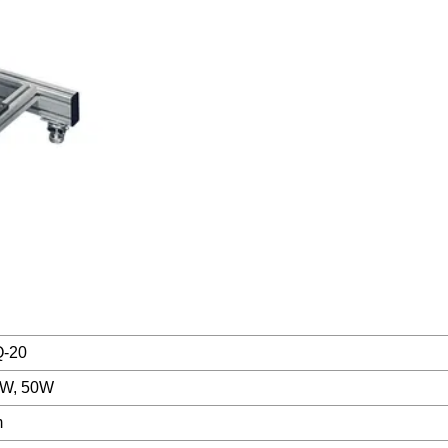
-20
0W, 50W
m