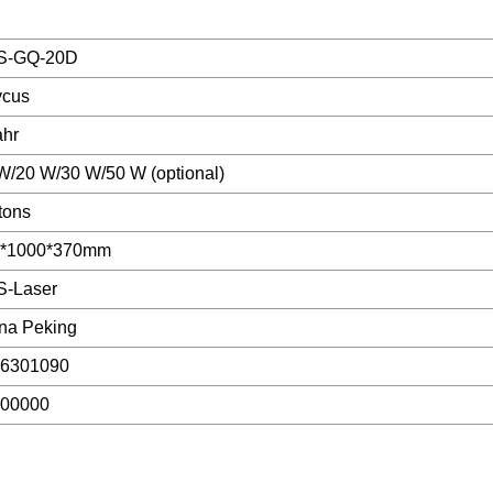
S-GQ-20D
cus
ahr
W/20 W/30 W/50 W (optional)
tons
0*1000*370mm
-Laser
na Peking
6301090
00000